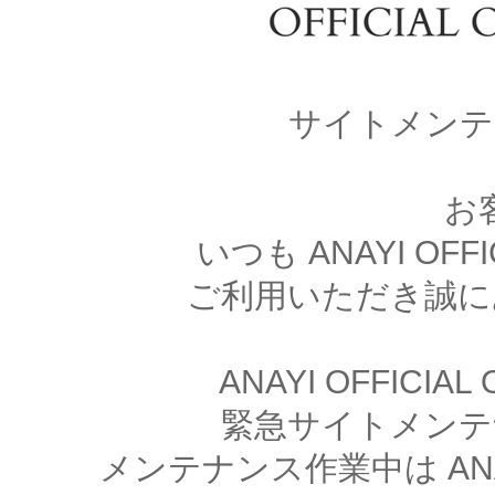
サイトメンテ
お
いつも ANAYI OFFI
ご利用いただき誠に
ANAYI OFFICIA
緊急サイトメンテ
メンテナンス作業中は ANAYI 